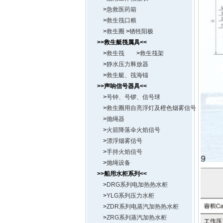
>
急救医药箱
>
救生筏口粮
>
救生圈
>
牺牲阳极
>>救生艇筏属具<<
>
救生筏
>
救生筏架
>
静水压力释放器
>
救生艇、筏海锚
>>声响信号器具<<
>
号钟、号锣、信号球
>
救生圈用自亮浮灯
及橙色烟雾信号
>
抛绳器
>
火箭降落伞火焰信号
>
漂浮烟雾信号
>
手持火焰信号
>
抛绳设备
>>船用水柜系列<<
>
DRG系列电加热热水柜
>
YLG系列压力水柜
>
ZDR系列电蒸汽加热热水柜
>
ZRG系列蒸汽加热水柜