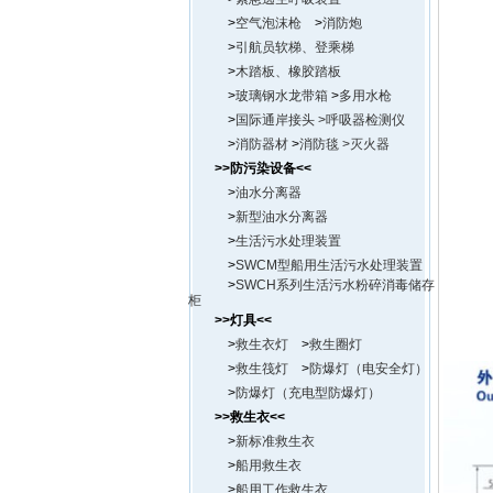
>
空气泡沫枪
>
消防炮
>
引航员软梯、登乘梯
>
木踏板、橡胶踏板
>
玻璃钢
水龙带箱
>
多用水枪
>
国际通岸接头
>呼吸器检测仪
>
消防器材
>
消防毯 >
灭火器
>>防污染设备<<
>
油水分离器
>
新型油水分离器
>
生活污水处理装置
>
SWCM型船用生活污水处理装置
>
SWCH系列生活污水粉碎消毒储存
柜
>>灯具<<
>
救生衣灯
>
救生圈灯
>
救生筏灯
>
防爆灯（电安全灯）
>
防爆灯（充电型防爆灯）
>>救生衣<<
>
新标准救生衣
>
船用救生衣
>
船用工作救生衣