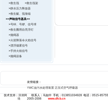
>
救生筏
>
救生筏架
>
静水压力释放器
>
救生艇、筏海锚
>>声响信号器具<<
>
号钟、号锣、信号球
>
救生圈用自亮浮灯
>
抛绳器
>
火箭降落伞火焰信号
>
漂浮烟雾信号
>
手持火焰信号
>
抛绳设备
友情链接：
YWC油污水处理装置
正压式空气呼吸器
技术支持：
浪潮网
联系人：马如中 手机：013851034928 电话：0515-8575
络
2005-2006
www.dfcb.cn