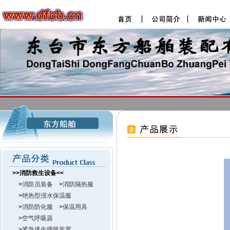
>>消防救生设备<<
>
消防员装备
>
消防隔热服
>
绝热型浸水保温服
>
消防防化服
>
保温用具
>
空气呼吸器
>
紧急逃生呼吸装置