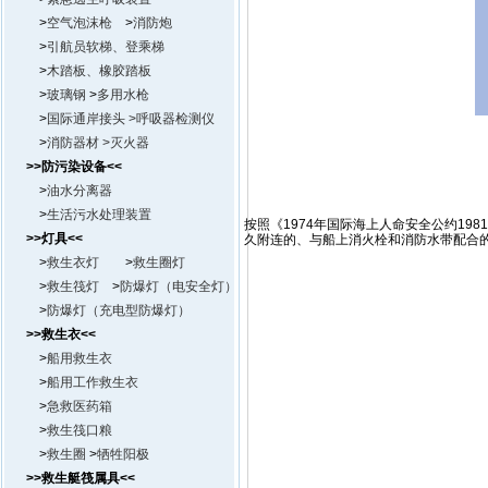
>
空气泡沫枪
>
消防炮
>
引航员软梯、登乘梯
>
木踏板、橡胶踏板
>
玻璃钢
>
多用水枪
>
国际通岸接头
>呼吸器检测仪
>
消防器材
>
灭火器
>>防污染设备<<
>
油水分离器
>
生活污水处理装置
按照《1974年国际海上人命安全公约19
>>灯具<<
久附连的、与船上消火栓和消防水带配合的
>
救生衣灯
>
救生圈灯
>
救生筏灯
>
防爆灯（电安全灯）
>
防爆灯（充电型防爆灯）
>>救生衣<<
>
船用救生衣
>
船用工作救生衣
>
急救医药箱
>
救生筏口粮
>
救生圈
>
牺牲阳极
>>救生艇筏属具<<